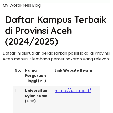
My WordPress Blog
Daftar Kampus Terbaik
di Provinsi Aceh
(2024/2025)
Daftar ini diurutkan berdasarkan posisi lokal di Provinsi
Aceh menurut lembaga pemeringkatan yang relevan:
No.
Nama
Link Website Resmi
Le
Perguruan
Pem
Tinggi (PT)
Ut
https://usk.ac.id/
1
Universitas
Web
Syiah Kuala
(Ter
(USK)
Ace
Uni
(Per