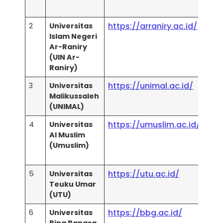
Ace
https://arraniry.ac.id/
2
Universitas
Uni
Islam Negeri
(Per
Ar-Raniry
Ace
(UIN Ar-
Web
Raniry)
(Ter
https://unimal.ac.id/
3
Universitas
Uni
Malikussaleh
(Per
(UNIMAL)
Ace
https://umuslim.ac.id/
4
Universitas
Web
Al Muslim
(PTS
(Umuslim)
Ace
Uni
https://utu.ac.id/
5
Universitas
Uni
Teuku Umar
Web
(UTU)
https://bbg.ac.id/
6
Universitas
Uni