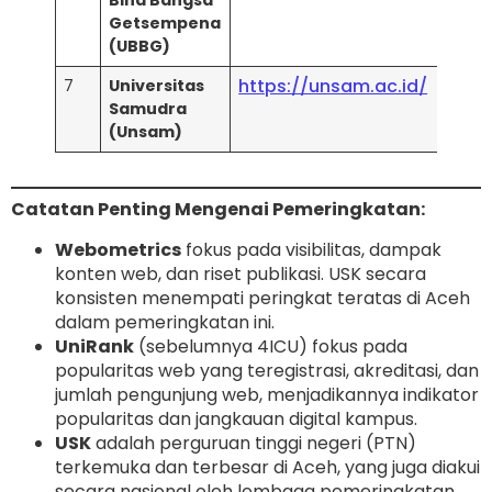
Bina Bangsa
5 B
Getsempena
Terb
(UBBG)
https://unsam.ac.id/
7
Universitas
Uni
Samudra
Web
(Unsam)
Catatan Penting Mengenai Pemeringkatan:
Webometrics
fokus pada visibilitas, dampak
konten web, dan riset publikasi. USK secara
konsisten menempati peringkat teratas di Aceh
dalam pemeringkatan ini.
UniRank
(sebelumnya 4ICU) fokus pada
popularitas web yang teregistrasi, akreditasi, dan
jumlah pengunjung web, menjadikannya indikator
popularitas dan jangkauan digital kampus.
USK
adalah perguruan tinggi negeri (PTN)
terkemuka dan terbesar di Aceh, yang juga diakui
secara nasional oleh lembaga pemeringkatan