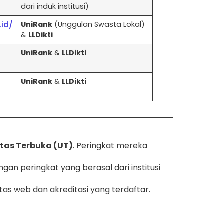
dari induk institusi)
id/
UniRank
(Unggulan Swasta Lokal)
&
LLDikti
UniRank
&
LLDikti
UniRank
&
LLDikti
itas Terbuka (UT)
. Peringkat mereka
ngan peringkat yang berasal dari institusi
tas web dan akreditasi yang terdaftar.