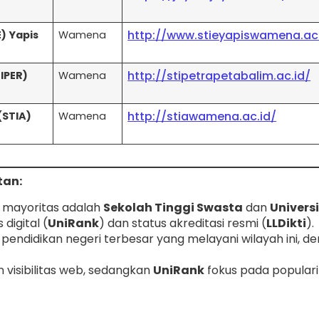
http://www.stieyapiswamena.ac.
) Yapis
Wamena
http://stipetrapetabalim.ac.id/
TIPER)
Wamena
http://stiawamena.ac.id/
(STIA)
Wamena
tan:
n mayoritas adalah
Sekolah Tinggi Swasta
dan
Univers
digital (
UniRank
) dan status akreditasi resmi (
LLDikti
).
i pendidikan negeri terbesar yang melayani wilayah ini, de
n visibilitas web, sedangkan
UniRank
fokus pada populari