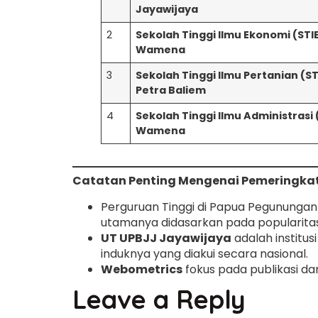
Jayawijaya
2
Sekolah Tinggi Ilmu Ekonomi (STIE
Wamena
3
Sekolah Tinggi Ilmu Pertanian (S
Petra Baliem
4
Sekolah Tinggi Ilmu Administrasi 
Wamena
Catatan Penting Mengenai Pemeringka
Perguruan Tinggi di Papua Pegununga
utamanya didasarkan pada popularitas 
UT UPBJJ Jayawijaya
adalah institus
induknya yang diakui secara nasional.
Webometrics
fokus pada publikasi da
Leave a Reply