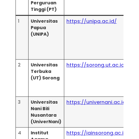
Perguruan
P
Tinggi (PT)
U
https://unipa.ac.id/
1
Universitas
W
Papua
(T
(UNIPA)
P
U
(P
P
https://sorong.ut.ac.id/
2
Universitas
U
Terbuka
W
(UT) Sorong
(D
p
re
https://univernani.ac.id/
3
Universitas
U
Nani Bili
W
Nusantara
(
(UniverNani)
https://iainsorong.ac.id/
4
Institut
U