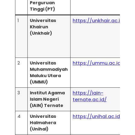
Perguruan
P
Tinggi (PT)
U
https://unkhair.ac.id/
1
Universitas
W
Khairun
(T
(Unkhair)
M
U
(P
M
https://ummu.ac.id/
2
Universitas
U
Muhammadiyah
Te
Maluku Utara
(UMMU)
https://iain-
3
Institut Agama
U
Islam Negeri
ternate.ac.id/
W
(IAIN) Ternate
https://unihal.ac.id/
4
Universitas
U
Halmahera
W
(Unihal)