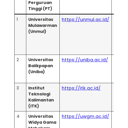
Perguruan
Pemer
Tinggi (PT)
Utam
https://unmul.ac.id/
1
Universitas
Webom
Mulawarman
(Terbai
(Unmul)
Kaltim
UniRa
(Pering
Kaltim
https://uniba.ac.id/
2
Universitas
UniRa
Balikpapan
Terbaik
(Uniba)
Kaltim
Webom
https://itk.ac.id/
3
Institut
Webom
Teknologi
(PTN B
Kalimantan
Teknol
(ITK)
UniRa
https://uwgm.ac.id/
4
Universitas
UniRa
Widya Gama
Webom