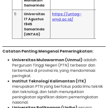
Mahakam
Samarinda
https://untag-
5
Universitas
UniRa
17 Agustus
smd.ac.id/
1945
Samarinda
(UNTAG)
Catatan Penting Mengenai Pemeringkatan:
Universitas Mulawarman (Unmul)
adalah
Perguruan Tinggi Negeri (PTN) terbesar dan
terkemuka di provinsi ini, yang mendominasi
peringkat.
Institut Teknologi Kalimantan (ITK)
merupakan PTN yang berfokus pada ilmu teknik
dan teknologi, dan telah menunjukkan
peningkatan signifikan dalam pemeringkatan
nasional.
Universitas Balikpapan (Uniba)
secara