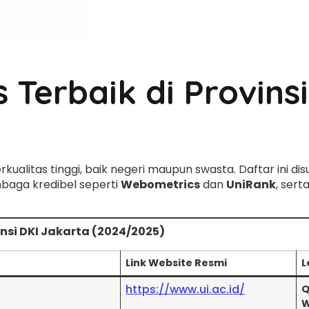
Terbaik di Provins
rkualitas tinggi, baik negeri maupun swasta. Daftar ini 
baga kredibel seperti
Webometrics
dan
UniRank
, ser
insi DKI Jakarta (2024/2025)
Link Website Resmi
L
https://www.ui.ac.id/
Q
W