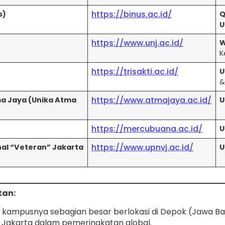
https://binus.ac.id/
s)
Q
U
https://www.unj.ac.id/
W
K
https://trisakti.ac.id/
U
https://www.atmajaya.ac.id/
ma Jaya (Unika Atma
U
https://mercubuana.ac.id/
U
https://www.upnvj.ac.id/
al “Veteran” Jakarta
U
tan:
 kampusnya sebagian besar berlokasi di Depok (Jawa Bara
I Jakarta dalam pemeringkatan global.