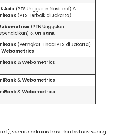
S Asia
(PTS Unggulan Nasional) &
niRank
(PTS Terbaik di Jakarta)
ebometrics
(PTN Unggulan
ependidikan) &
UniRank
niRank
(Peringkat Tinggi PTS di Jakarta)
&
Webometrics
niRank
&
Webometrics
niRank
&
Webometrics
niRank
&
Webometrics
t), secara administrasi dan historis sering