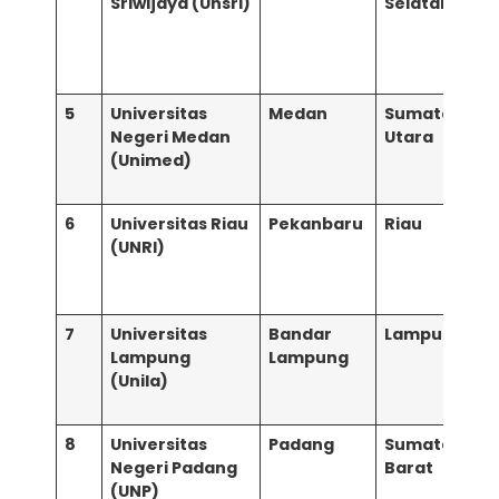
Sriwijaya (Unsri)
Selatan
h
5
Universitas
Medan
Sumatera
Negeri Medan
Utara
(Unimed)
h
6
Universitas Riau
Pekanbaru
Riau
(UNRI)
h
7
Universitas
Bandar
Lampung
Lampung
Lampung
(Unila)
h
8
Universitas
Padang
Sumatera
Negeri Padang
Barat
(UNP)