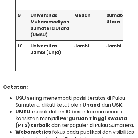
h
9
Universitas
Medan
Sumatera
Muhammadiyah
Utara
Sumatera Utara
(UMSU)
h
10
Universitas
Jambi
Jambi
Jambi (Unja)
Catatan:
USU
sering menempati posisi teratas di Pulau
Sumatera, diikuti ketat oleh
Unand
dan
USK
.
UMSU
masuk dalam 10 besar karena secara
konsisten menjadi
Perguruan Tinggi Swasta
(PTS) terbaik
dan terpopuler di Pulau Sumatera.
Webometrics
fokus pada publikasi dan visibilitas