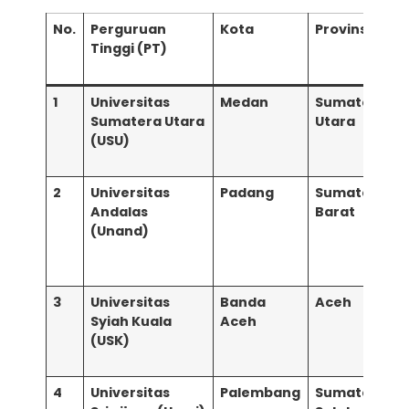
No.
Perguruan
Kota
Provinsi
L
Tinggi (PT)
h
1
Universitas
Medan
Sumatera
Sumatera Utara
Utara
(USU)
h
2
Universitas
Padang
Sumatera
Andalas
Barat
(Unand)
h
3
Universitas
Banda
Aceh
Syiah Kuala
Aceh
(USK)
h
4
Universitas
Palembang
Sumatera